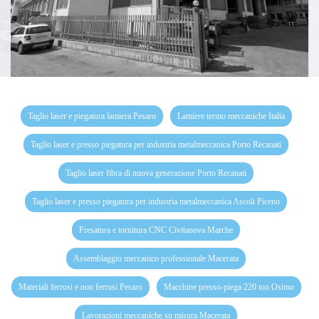
Taglio laser e piegatura lamiera Pesaro
Lamiere termo meccaniche Italia
Taglio laser e presso piegatura per industria metalmeccanica Porto Recanati
Taglio laser fibra di nuova generazione Porto Recanati
Taglio laser e presso piegatura per industria metalmeccanica Ascoli Piceno
Fresatura e tornitura CNC Civitanova Marche
Assemblaggio meccanico professionale Macerata
Materiali ferrosi e non ferrosi Pesaro
Macchine presso-piega 220 ton Osimo
Lavorazioni meccaniche su misura Macerata