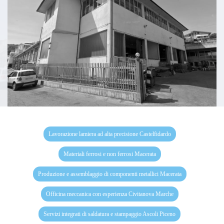
Lavorazione lamiera ad alta precisione Castelfidardo
Materiali ferrosi e non ferrosi Macerata
Produzione e assemblaggio di componenti metallici Macerata
Officina meccanica con esperienza Civitanova Marche
Servizi integrati di saldatura e stampaggio Ascoli Piceno