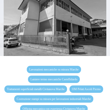
Lavorazioni meccaniche su misura Marche
Lamiere termo meccaniche Castelfidardo
Trattamenti superficiali metalli Civitanova Marche
OM Pelati Ascoli Piceno
Costruzione stampi su misura per lavorazioni industriali Marche
Officina meccanica con esperienza Civitanova Marche