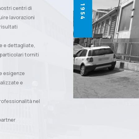
 nostri centri di
ire lavorazioni
isultati
e e dettagliate,
articolari torniti
le esigenze
nalizzate e
professionalità nel
 partner