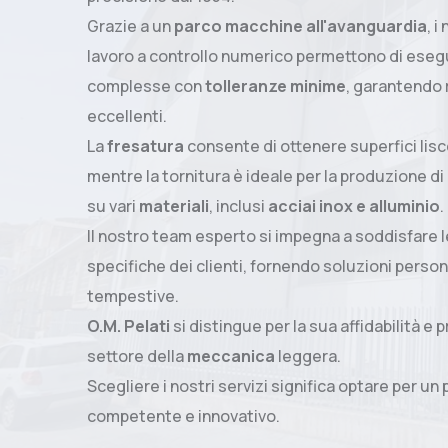
Grazie a un
parco macchine all'avanguardia
, i
lavoro a controllo numerico permettono di esegu
complesse con
tolleranze minime
, garantendo r
eccellenti.
La
fresatura
consente di ottenere superfici lisc
mentre la tornitura è ideale per la produzione di p
su vari
materiali
, inclusi
acciai inox e alluminio
.
Il nostro team esperto si impegna a soddisfare 
specifiche dei clienti, fornendo soluzioni perso
tempestive.
O.M. Pelati
si distingue per la sua affidabilità e 
settore della
meccanica
leggera.
Scegliere i nostri servizi significa optare per un
competente e innovativo.