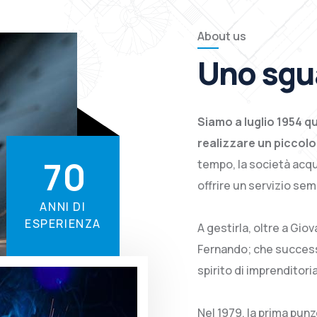
About us
Uno sgu
Siamo a luglio 1954 qu
realizzare un piccolo
7
0
tempo, la società acqu
offrire un servizio se
ANNI DI
ESPERIENZA
A gestirla, oltre a Giov
Fernando; che succes
spirito di imprenditori
Nel 1979, la prima pun