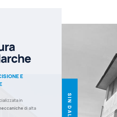
ura
Marche
ISIONE E
E
SIN DAL 1954
cializzata in
meccaniche
di alta