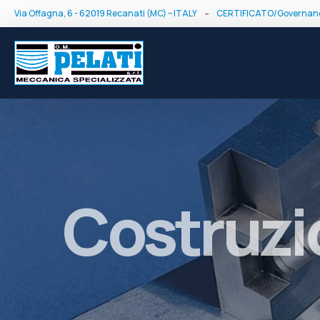
-
Via Offagna, 6 - 62019 Recanati (MC) – ITALY
CERTIFICATO/Governan
Costruzi